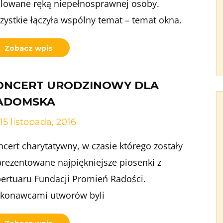
lowane ręką niepełnosprawnej osoby.
zystkie łączyła wspólny temat – temat okna.
Zobacz wpis
ONCERT URODZINOWY DLA
ADOMSKA
15 listopada, 2016
cert charytatywny, w czasie którego zostały
prezentowane najpiękniejsze piosenki z
pertuaru Fundacji Promień Radości.
konawcami utworów byli