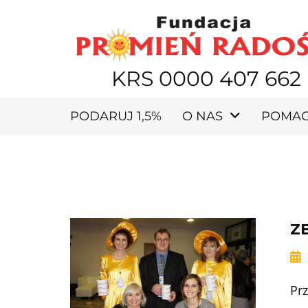
KRS 0000 407 662
PODARUJ 1,5%
O NAS
POMA
Z
Pr