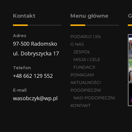
Kontakt
Menu główne
G
Adres
PODARUJ 1,5%
97-500 Radomsko
O NAS
ZESPÓŁ
ul. Dobryszycka 17
MISJA I CELE
FUNDACJI
Telefon
+48 662 129 552
POMAGAM
AKTUALNOŚCI
E-mail
PODOPIECZNI
wasobczyk@wp.pl
NASI PODOPIECZNI
KONTAKT