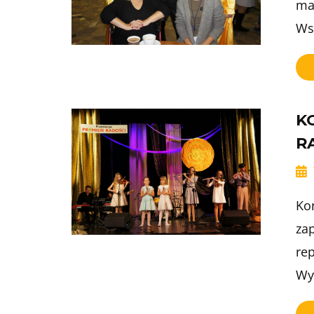
ma
Ws
K
R
Kon
za
re
Wy