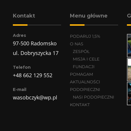
Kontakt
Menu główne
G
Adres
PODARUJ 1,5%
97-500 Radomsko
O NAS
ZESPÓŁ
ul. Dobryszycka 17
MISJA I CELE
FUNDACJI
Telefon
+48 662 129 552
POMAGAM
AKTUALNOŚCI
E-mail
PODOPIECZNI
wasobczyk@wp.pl
NASI PODOPIECZNI
KONTAKT