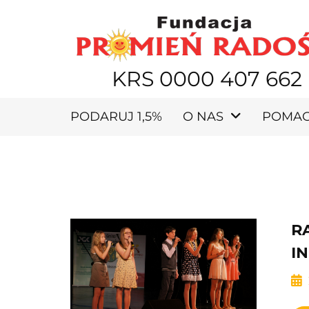
KRS 0000 407 662
PODARUJ 1,5%
O NAS
POMA
R
I